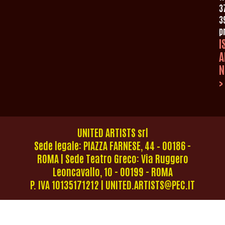
3
3
p
I
A
N
>
UNITED ARTISTS srl
Sede legale: PIAZZA FARNESE, 44 – 00186 -
ROMA | Sede Teatro Greco: Via Ruggero
Leoncavallo, 10 - 00199 - ROMA
P. IVA 10135171212 | UNITED.ARTISTS@PEC.IT