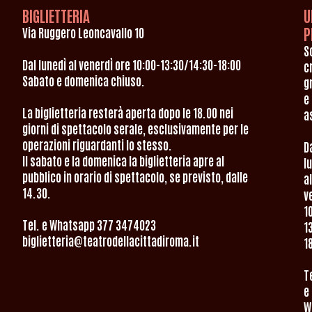
BIGLIETTERIA
U
P
Via Ruggero Leoncavallo 10
S
Dal lunedì al venerdì ore 10:00-13:30/14:30-18:00
cr
Sabato e domenica chiuso.
g
e
La biglietteria resterà aperta dopo le 18.00 nei
a
giorni di spettacolo serale, esclusivamente per le
operazioni riguardanti lo stesso.
D
Il sabato e la domenica la biglietteria apre al
l
pubblico in orario di spettacolo, se previsto, dalle
al
14.30.
v
1
Tel. e Whatsapp 377 3474023
1
biglietteria@teatrodellacittadiroma.it
1
T
e
W