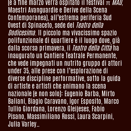
(e a fine marzo verrà ospitato il festival π
MAD
,
Maestri Avanguardie e Derive della Scena
Contemporanea), all’estrema periferia Sud
Ovest di Spinaceto, sede del
Teatro della
Dodicesima
. Il piccolo ma vivacissimo spazio
polifunzionale di quartiere è il luogo dove, già
dalla scorsa primavera, il
Teatro della Città
ha
inaugurato un Cantiere Teatrale Permanente,
che vede impegnati un nutrito gruppo di attori
under 35, alle prese con l’esplorazione di
diverse discipline performative, sotto la guida
di artiste e artisti che animano la scena
nazionale (e non solo): Eugenio Barba, Mirto
Baliani, Biagio Caravano, Igor Esposito, Marco
Tullio Giordana, Lorenzo Gleijeses, Fabio
Pisano, Massimiliano Rossi, Laura Scarpini,
Julia Varley…