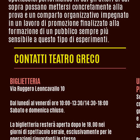
sopra possano mettersi concretamente alla
prova e un comparto organizzativo impegnato
in un lavoro di promozione finalizzato alla
formazione di un pubblico sempre più
sensibile a questo tipo di esperimenti.
CONTATTI TEATRO GRECO
BIGLIETTERIA
U
P
Via Ruggero Leoncavallo 10
S
Dal lunedì al venerdì ore 10:00-13:30/14:30-18:00
cr
Sabato e domenica chiuso.
g
e
La biglietteria resterà aperta dopo le 18.00 nei
a
giorni di spettacolo serale, esclusivamente per le
operazioni riguardanti lo stesso.
D