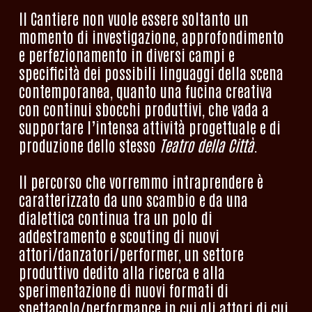
Il Cantiere non vuole essere soltanto un
momento di investigazione, approfondimento
e perfezionamento in diversi campi e
specificità dei possibili linguaggi della scena
contemporanea, quanto una fucina creativa
con continui sbocchi produttivi, che vada a
supportare l’intensa attività progettuale e di
produzione dello stesso
Teatro della Città
.
Il percorso che vorremmo intraprendere è
caratterizzato da uno scambio e da una
dialettica continua tra un polo di
addestramento e scouting di nuovi
attori/danzatori/performer, un settore
produttivo dedito alla ricerca e alla
sperimentazione di nuovi formati di
spettacolo/performance in cui gli attori di cui