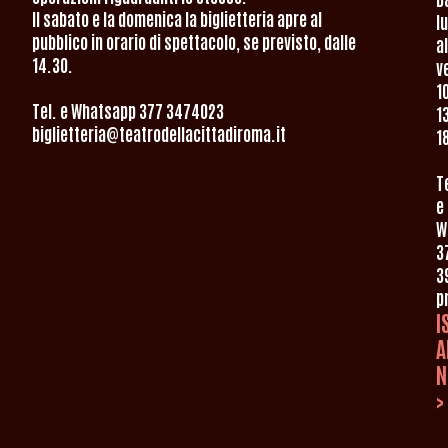
Il sabato e la domenica la biglietteria apre al
l
pubblico in orario di spettacolo, se previsto, dalle
al
14.30.
v
1
Tel. e Whatsapp 377 3474023
1
biglietteria@teatrodellacittadiroma.it
1
T
e
W
3
3
p
I
A
N
>